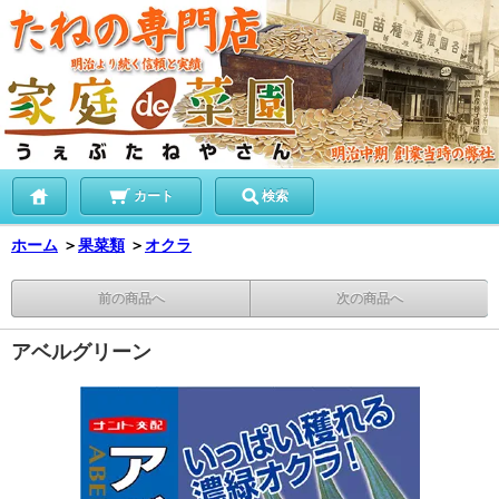
カート
検索
ホーム
＞
果菜類
＞
オクラ
前の商品へ
次の商品へ
アベルグリーン