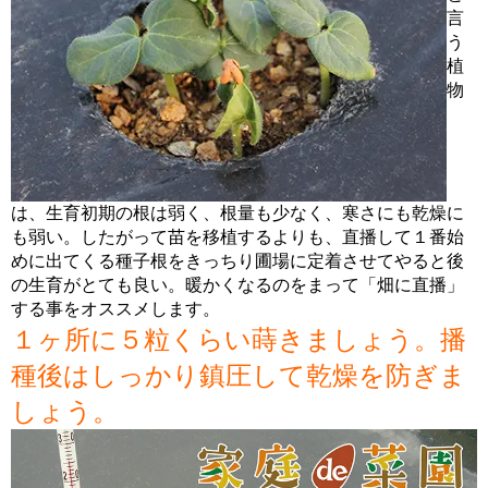
言
う
植
物
は、生育初期の根は弱く、根量も少なく、寒さにも乾燥に
も弱い。したがって苗を移植するよりも、直播して１番始
めに出てくる種子根をきっちり圃場に定着させてやると後
の生育がとても良い。暖かくなるのをまって「畑に直播」
する事をオススメします。
１ヶ所に５粒くらい蒔きましょう。播
種後はしっかり鎮圧して乾燥を防ぎま
しょう。