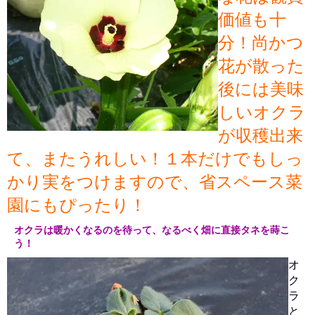
価値も十
分！尚かつ
花が散った
後には美味
しいオクラ
が収穫出来
て、またうれしい！１本だけでもしっ
かり実をつけますので、省スペース菜
園にもぴったり！
オクラは暖かくなるのを待って、なるべく畑に直接タネを蒔こ
う！
オ
ク
ラ
と