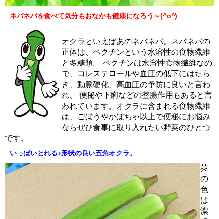
ネバネバを食べて気分もおなかも健康になろう～(^o^)
オクラといえばあのネバネバ。ネバネバの
正体は、ペクチンという水溶性の食物繊維
と多糖類。 ペクチンは水溶性食物繊維なの
で、コレステロールや血圧の低下にはたら
き、動脈硬化、高血圧の予防に良いと言わ
れ、 便秘や下痢などの整腸作用もあると言
われています。オクラに含まれる食物繊維
は、ごぼうやかぼちゃ以上で便秘にお悩み
ならぜひ食事に取り入れたい野菜のひとつ
です。
いっぱいとれる♪形状の良い五角オクラ。
莢
の
色
は
濃