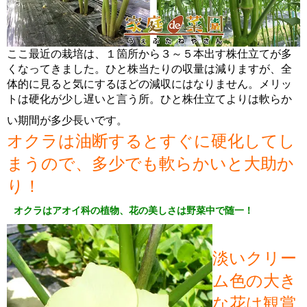
ここ最近の栽培は、１箇所から３～５本出す株仕立てが多
くなってきました。ひと株当たりの収量は減りますが、全
体的に見ると気にするほどの減収にはなりません。メリッ
トは硬化が少し遅いと言う所。ひと株仕立てよりは軟らか
い期間が多少長いです。
オクラは油断するとすぐに硬化してし
まうので、多少でも軟らかいと大助か
り！
オクラはアオイ科の植物、花の美しさは野菜中で随一！
淡いクリー
ム色の大き
な花は観賞