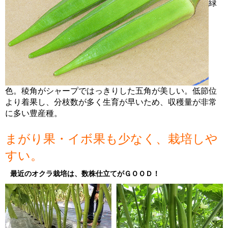
緑
色。稜角がシャープではっきりした五角が美しい。低節位
より着果し、分枝数が多く生育が早いため、収穫量が非常
に多い豊産種。
まがり果・イボ果も少なく、栽培しや
すい。
最近のオクラ栽培は、数株仕立てがＧＯＯＤ！