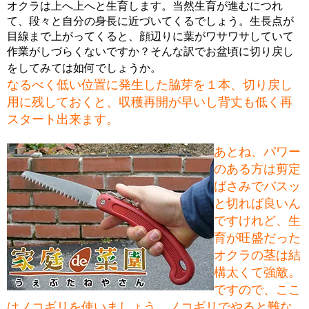
オクラは上へ上へと生育します。当然生育が進むにつれ
て、段々と自分の身長に近づいてくるでしょう。生長点が
目線まで上がってくると、顔辺りに葉がワサワサしていて
作業がしづらくないですか？そんな訳でお盆頃に切り戻し
をしてみては如何でしょうか。
なるべく低い位置に発生した脇芽を１本、切り戻し
用に残しておくと、収穫再開が早いし背丈も低く再
スタート出来ます。
あとね、パワー
のある方は剪定
ばさみでバスッ
と切れば良いん
ですけれど、生
育が旺盛だった
オクラの茎は結
構太くて強敵。
ですので、ここ
はノコギリを使いましょう。ノコギリでやると難な