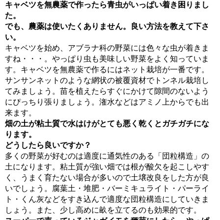
キャベツを無農薬で作ったら青虫がいっぱい着き困りまし
た。
でも、農薬は使いたくありません。良い方法を教えて下さ
い。
キャベツを始め、アブラナ科の野菜には色々な虫が着きま
すね・・・。やっぱり虫も美味しい野菜をよく知っていま
す。キャベツを無農薬で作るにはネット栽培が一番です。
サンサンネットのような網状の被覆資材でトンネル栽培し
てみましょう。苗を植えたらすぐにかけて隙間のないよう
にぴっちり張りましょう。潅水などはアミノ上からでも出
来ます。
畑の土が粘土質で水はけがとても悪く乾くとガチガチにな
ります。
どうしたら良いですか？
多くの野菜が好むのは適度に通気性のある「団粒構造」の
土になります。粘土質が強い畑では根が酸欠を起こしやす
く、うまく育たない場合が多いので土壌改良をした方が良
いでしょう。腐葉土・堆肥・バーミキュライト・パーライ
ト・くん灰などをすき込んで適度な団粒構造にしていきま
しょう。また、少し高めに畝を立てるのも効果的です。