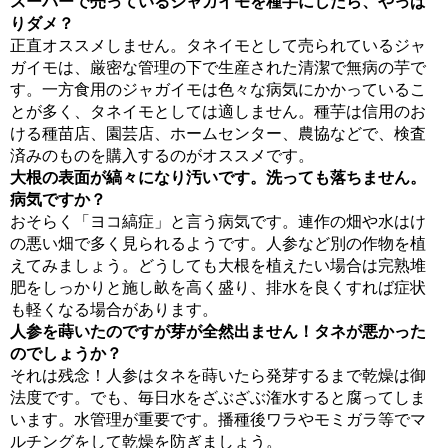
スーパーで売っているジャガイモを種芋にしたら、やっぱ
りダメ？
正直オススメしません。タネイモとして売られているジャ
ガイモは、厳密な管理の下で生産された清潔で無病の芋で
す。一方食用のジャガイモは色々な病気にかかっているこ
とが多く、タネイモとしては適しません。種芋は信用のお
ける種苗店、園芸店、ホームセンター、農協などで、検査
済みのものを購入するのがオススメです。
大根の表面が縞々になり汚いです。洗っても落ちません。
病気ですか？
おそらく「ヨコ縞症」と言う病気です。連作の畑や水はけ
の悪い畑で多く見られるようです。人参など別の作物を植
えてみましょう。どうしても大根を植えたい場合は完熟堆
肥をしっかりと施し畝を高く盛り、排水を良くすれば症状
も軽くなる場合があります。
人参を蒔いたのですが芽が全然出ません！タネが悪かった
のでしょうか？
それは残念！人参はタネを蒔いたら発芽するまで乾燥は御
法度です。でも、毎日水をざぶざぶ潅水すると腐ってしま
います。水管理が重要です。播種後ワラやモミガラ等でマ
ルチングをして乾燥を防ぎましょう。