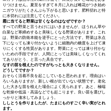
りつけません。夏至をすぎて８月に入れば雌花がつき始め
ニガウリがたくさんぶら下がると思います。肥料切れと特
に水切れには注意してください。
霜に当てると野菜は甘くなるのはなぜですか？
すべての野菜と言うわけにはいきませんが、ほうれん草や
白菜など寒締めすると美味しくなる野菜があります。これ
は、野菜の防衛本能を逆手にとった方法です。野菜は氷点
下になっても凍り付かないように細胞内の糖度を上げて凍
りにくくする性質があります。野菜にとっては凍り付かな
いための手段ですが、人間にとっては美味しくなってくれ
てありがとう、と言った具合です。
なすの苗を植えたのですがちっとも大きくなりません。
どうしてですか？
おそらく活着不良を起こしていると思われます。理由はい
ろいろありますが、新しい根が出ていない状態です。老化
した大きな苗を植えた場合によく見られます。あと、極端
な乾燥や低温・高温などでも起こります。良い苗を選びし
っかりと潅水してみましょう。
ししとうを作りましたが、たまにものすごく辛い実がとれ
ます。