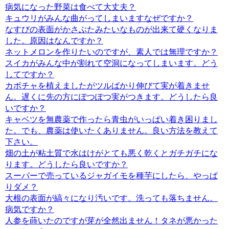
病気になった野菜は食べて大丈夫？
キュウリがみんな曲がってしまいますなぜですか？
なすびの表面がかさぶたみたいなものが出来て硬くなりま
した。原因はなんですか？
ネットメロンを作りたいのですが、素人では無理ですか？
スイカがみんな中が割れて空洞になってしまいます。どう
してですか？
カボチャを植えましたがツルばかり伸びて実が着きませ
ん。遅くに先の方にぽつぽつ実がつきます。どうしたら良
いですか？
キャベツを無農薬で作ったら青虫がいっぱい着き困りまし
た。でも、農薬は使いたくありません。良い方法を教えて
下さい。
畑の土が粘土質で水はけがとても悪く乾くとガチガチにな
ります。どうしたら良いですか？
スーパーで売っているジャガイモを種芋にしたら、やっぱ
りダメ？
大根の表面が縞々になり汚いです。洗っても落ちません。
病気ですか？
人参を蒔いたのですが芽が全然出ません！タネが悪かった