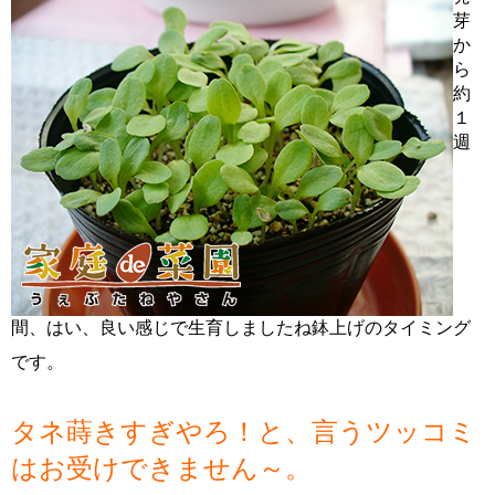
芽
か
ら
約
１
週
間、はい、良い感じで生育しましたね鉢上げのタイミング
です。
タネ蒔きすぎやろ！と、言うツッコミ
はお受けできません～。