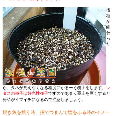
播
種
が
終
わ
っ
た
ら、タネが見えなくなる程度にかるーく覆土をします。
レ
タスの種子は好光性種子
ですのであまり覆土を厚くすると
発芽がイマイチになるので注意しましょう。
焼き魚を焼く時、指でつまんで塩をふる時のイメー