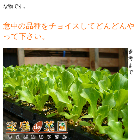
な物です。
意中の品種をチョイスしてどんどんや
って下さい。
参
考
ま
で