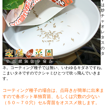
は
炒
チ
ャ
オ
レ
タ
ス
の
タ
ネ。コーティング種子では無い、いわゆるキダネですね。
こまいタネですのでクシャミひとつで吹っ飛んでいきま
す。
コーティング種子の場合は、点蒔きが簡単に出来ま
すので各ポット単独育苗、もしくは穴数の少ない
（５０～７０穴）セル育苗をオススメ致します。