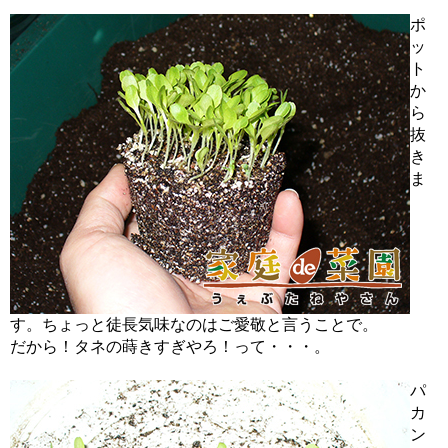
ポ
ッ
ト
か
ら
抜
き
ま
す。ちょっと徒長気味なのはご愛敬と言うことで。
だから！タネの蒔きすぎやろ！って・・・。
パ
カ
ン