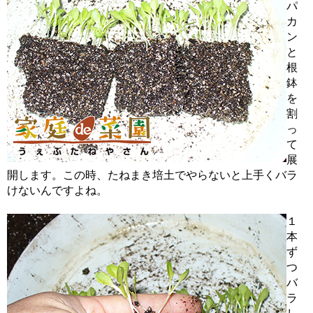
パ
カ
ン
と
根
鉢
を
割
っ
て
展
開します。この時、たねまき培土でやらないと上手くバラ
けないんですよね。
１
本
ず
つ
バ
ラ