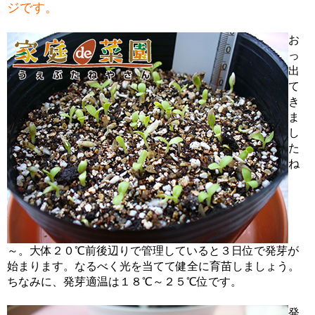
ジです。
お
っ
出
て
き
ま
し
た
ね
～。大体２０℃前後辺りで管理していると３日位で発芽が
始まります。なるべく光を当てて健全に育苗しましょう。
ちなみに、発芽適温は１８℃～２５℃位です。
発