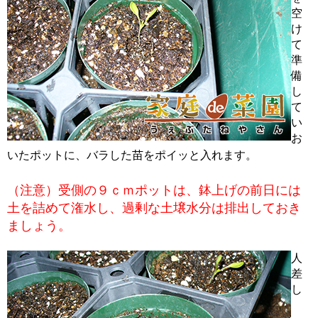
空
け
て
準
備
し
て
い
お
いたポットに、バラした苗をポイッと入れます。
（注意）受側の９ｃｍポットは、鉢上げの前日には
土を詰めて潅水し、過剰な土壌水分は排出しておき
ましょう。
人
差
し