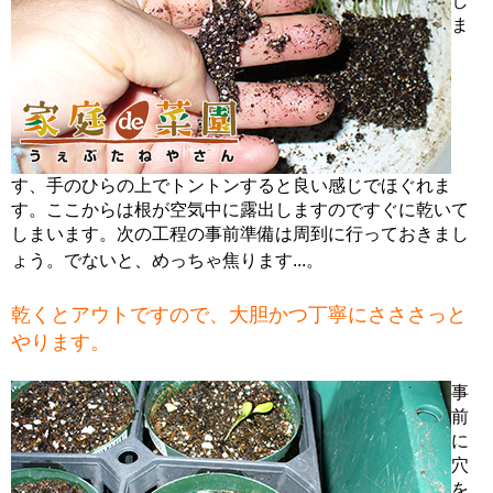
し
ま
す、手のひらの上でトントンすると良い感じでほぐれま
す。ここからは根が空気中に露出しますのですぐに乾いて
しまいます。次の工程の事前準備は周到に行っておきまし
ょう。でないと、めっちゃ焦ります...。
乾くとアウトですので、大胆かつ丁寧にさささっと
やります。
事
前
に
穴
を