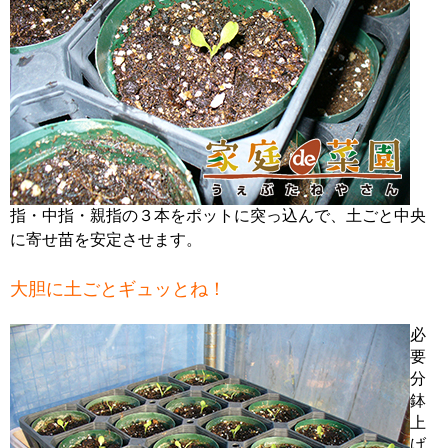
指・中指・親指の３本をポットに突っ込んで、土ごと中央
に寄せ苗を安定させます。
大胆に土ごとギュッとね！
必
要
分
鉢
上
げ