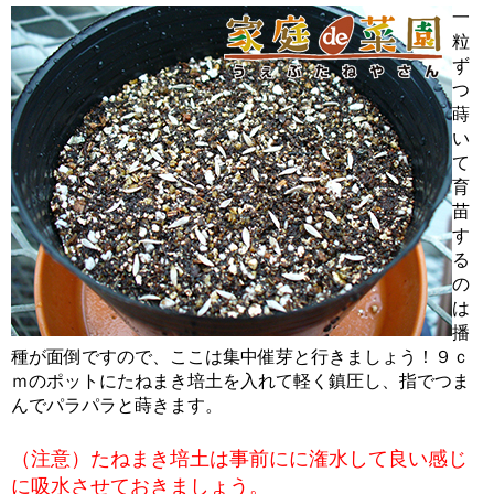
一
粒
ず
つ
蒔
い
て
育
苗
す
る
の
は
播
種が面倒ですので、ここは集中催芽と行きましょう！９ｃ
ｍのポットにたねまき培土を入れて軽く鎮圧し、指でつま
んでパラパラと蒔きます。
（注意）たねまき培土は事前にに潅水して良い感じ
に吸水させておきましょう。