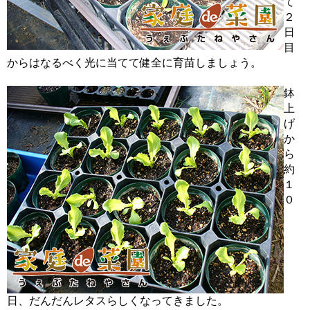
て
２
日
目
からはなるべく光に当てて健全に育苗しましょう。
鉢
上
げ
か
ら
約
１
０
日、だんだんレタスらしくなってきました。