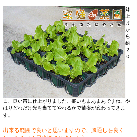
鉢
上
げ
か
ら
約
２
０
日、良い苗に仕上がりました。揃いもまあまあですね。や
はりどれだけ光を当ててやれるかで苗姿が変わってきま
す。
出来る範囲で良いと思いますので、風通しを良く