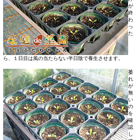
が
終
わ
っ
た
ら、１日目は風の当たらない半日陰で養生させます。
萎
れ
が
無
い
の
を
確
認
し