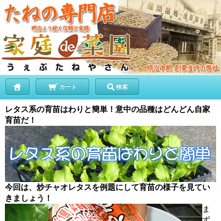
カート
検索
レタス系の育苗はわりと簡単！意中の品種はどんどん自家
育苗だ！
今回は、炒チャオレタスを例題にして育苗の様子を見てい
きましょう！
ま
ず