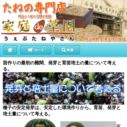
カート
検索
苗作りの最初の難関、発芽と育苗培土の量について考え
る。
種子の安定発芽は、安定した環境作りから。育苗、発芽と
培土量について考える。
家