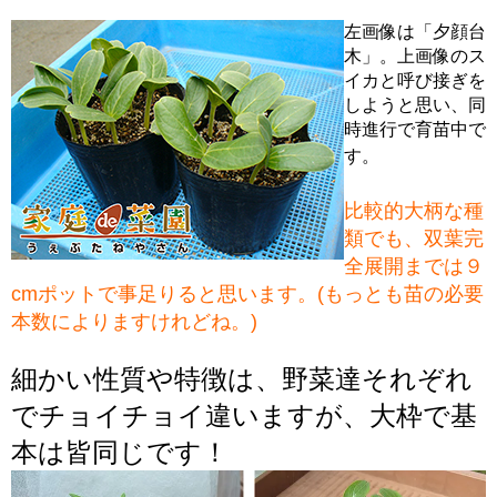
左画像は「夕顔台
木」。上画像のス
イカと呼び接ぎを
しようと思い、同
時進行で育苗中で
す。
比較的大柄な種
類でも、双葉完
全展開までは９
cmポットで事足りると思います。(もっとも苗の必要
本数によりますけれどね。)
細かい性質や特徴は、野菜達それぞれ
でチョイチョイ違いますが、大枠で基
本は皆同じです！