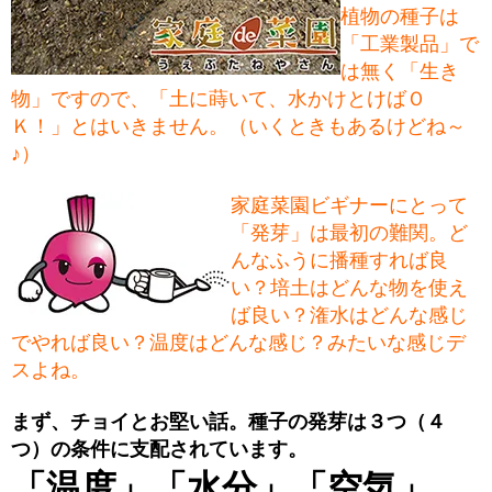
植物の種子は
「工業製品」で
は無く「生き
物」ですので、「土に蒔いて、水かけとけばＯ
Ｋ！」とはいきません。（いくときもあるけどね～
♪）
家庭菜園ビギナーにとって
「発芽」は最初の難関。ど
んなふうに播種すれば良
い？培土はどんな物を使え
ば良い？潅水はどんな感じ
でやれば良い？温度はどんな感じ？みたいな感じデ
スよね。
まず、チョイとお堅い話。種子の発芽は３つ（４
つ）の条件に支配されています。
「温度」「水分」「空気」