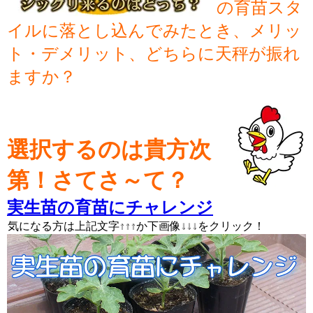
の育苗スタ
イルに落とし込んでみたとき、メリッ
ト・デメリット、どちらに天秤が振れ
ますか？
選択するのは貴方次
第！さてさ～て？
実生苗の育苗にチャレンジ
↑↑↑ ↓↓↓
気になる方は上記文字↑↑↑か下画像↓↓↓をクリック！