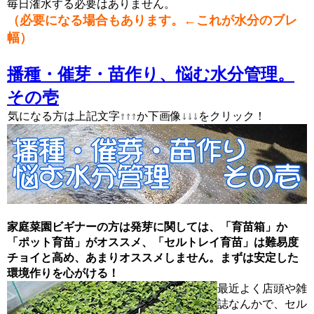
毎日潅水する必要はありません。
（必要になる場合もあります。←これが水分のブレ
幅）
播種・催芽・苗作り、悩む水分管理。
その壱
↑↑↑ ↓↓↓
気になる方は上記文字↑↑↑か下画像↓↓↓をクリック！
家庭菜園ビギナーの方は発芽に関しては、「育苗箱」か
「ポット育苗」がオススメ、「セルトレイ育苗」は難易度
チョイと高め、あまりオススメしません。まずは安定した
環境作りを心がける！
最近よく店頭や雑
誌なんかで、セル