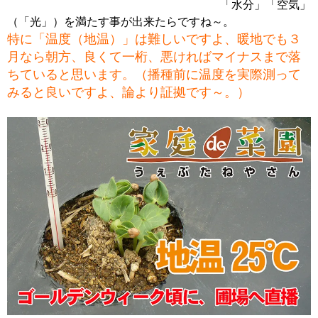
「水分」「空気」
（「光」）を満たす事が出来たらですね～。
特に「温度（地温）」は難しいですよ、暖地でも３
月なら朝方、良くて一桁、悪ければマイナスまで落
ちていると思います。（播種前に温度を実際測って
みると良いですよ、論より証拠です～。）