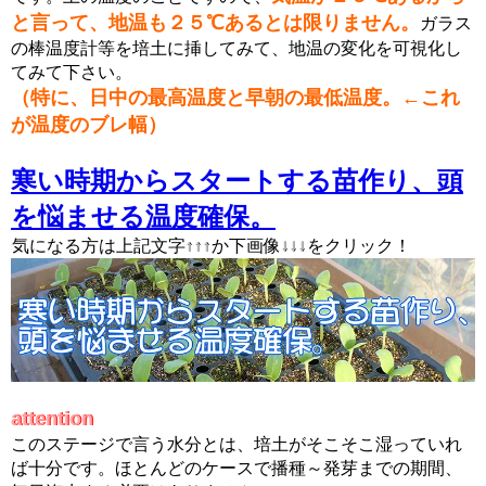
と言って、地温も２５℃あるとは限りません。
ガラス
の棒温度計等を培土に挿してみて、地温の変化を可視化し
てみて下さい。
（特に、日中の最高温度と早朝の最低温度。←これ
が温度のブレ幅）
寒い時期からスタートする苗作り、頭
を悩ませる温度確保。
↑↑↑ ↓↓↓
気になる方は上記文字↑↑↑か下画像↓↓↓をクリック！
attention
attention
このステージで言う水分とは、培土がそこそこ湿っていれ
ば十分です。ほとんどのケースで播種～発芽までの期間、