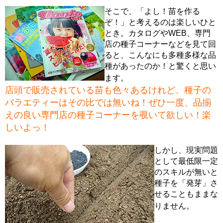
そこで、「よし！苗を作る
ぞ！」と考えるのは楽しいひと
とき。カタログやWEB、専門
店の種子コーナーなどを見て回
ると、こんなにも多種多様な品
種があったのか！と驚くと思い
ます。
店頭で販売されている苗も色々あるけれど、種子の
バラエティーはその比では無いね！ぜひ一度、品揃
えの良い専門店の種子コーナーを覗いて欲しい！楽
しいよっ！
しかし、現実問題
として最低限一定
のスキルが無いと
種子を「発芽」さ
せることもままな
りません。