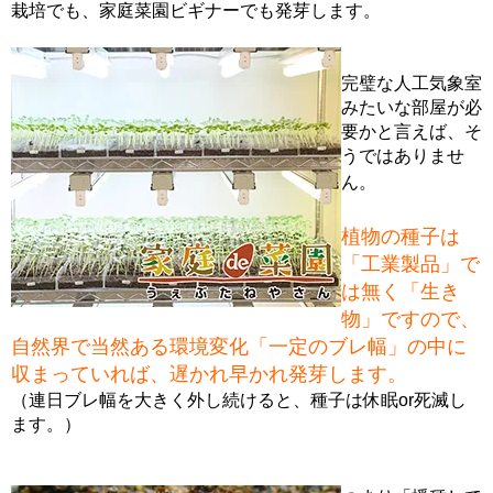
栽培でも、家庭菜園ビギナーでも発芽します。
完璧な人工気象室
みたいな部屋が必
要かと言えば、そ
うではありませ
ん。
植物の種子は
「工業製品」で
は無く「生き
物」ですので、
自然界で当然ある環境変化「一定のブレ幅」の中に
収まっていれば、遅かれ早かれ発芽します。
（連日ブレ幅を大きく外し続けると、種子は休眠or死滅し
ます。）