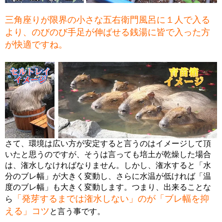
三角座りが限界の小さな五右衛門風呂に１人で入る
より、のびのび手足が伸ばせる銭湯に皆で入った方
が快適ですね。
さて、環境は広い方が安定すると言うのはイメージして頂
いたと思うのですが、そうは言っても培土が乾燥した場合
は、潅水しなければなりません。しかし、潅水すると「水
分のブレ幅」が大きく変動し、さらに水温が低ければ「温
度のブレ幅」も大きく変動します。つまり、出来ることな
「発芽するまでは潅水しない」のが「ブレ幅を抑
ら
える」コツ
と言う事です。