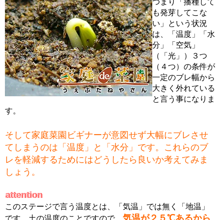
つまり「播種して
も発芽してこな
い」という状況
は、「温度」「水
分」「空気」
（「光」）３つ
（４つ）の条件が
一定のブレ幅から
大きく外れている
と言う事になりま
す。
そして家庭菜園ビギナーが意図せず大幅にブレさせ
てしまうのは「温度」と「水分」です。これらのブ
レを軽減するためにはどうしたら良いか考えてみま
しょう。
attention
attention
このステージで言う温度とは、「気温」では無く「地温」
気温が２５℃あるから
です。土の温度のことですので、