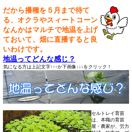
だから播種を５月まで待て
る、オクラやスィートコーン
なんかはマルチで地温を上げ
ておいて、畑に直播すると良
いわけです。
地温ってどんな感じ？
↑↑↑ ↓↓↓
気になる方は上記文字↑↑↑か下画像↓↓↓をクリック！
セルトレイ育苗
は、本職の育苗
屋・農家が、労力