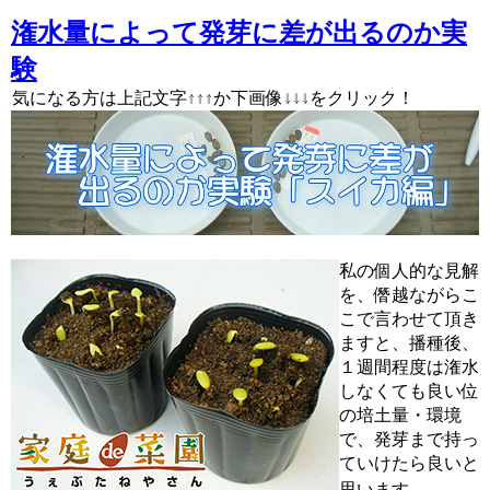
潅水量によって発芽に差が出るのか実
験
↑↑↑ ↓↓↓
気になる方は上記文字↑↑↑か下画像↓↓↓をクリック！
私の個人的な見解
を、僭越ながらこ
こで言わせて頂き
ますと、播種後、
１週間程度は潅水
しなくても良い位
の培土量・環境
で、発芽まで持っ
ていけたら良いと
思います。