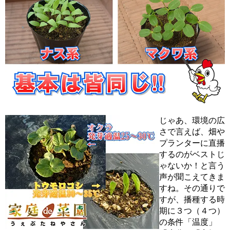
じゃあ、環境の広
さで言えば、畑や
プランターに直播
するのがベストじ
ゃないか！と言う
声が聞こえてきま
すね。その通りで
すが、播種する時
期に３つ（４つ）
の条件「温度」