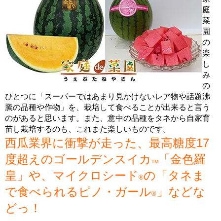
庭
菜
園
の
楽
し
み
の
ひとつに「スーパーではあまり見かけないレア物や話題沸
騰の品種や作物」を、栽培して食べることが出来ると言う
のがあると思います。また、意中の品種をタネから自家育
苗し栽培するのも、これまた楽しいものです。
西瓜業界に衝撃が走った、最高糖度17
度超えのゴールデンスイカ
「金色羅
TM
皇」や、マイクロシード
の「タネま
®
で食べられるピノ・ガール
」などな
®
どっ！