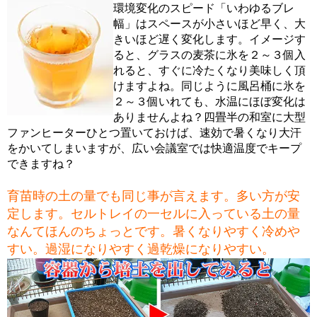
環境変化のスピード「いわゆるブレ
幅」はスペースが小さいほど早く、大
きいほど遅く変化します。イメージす
ると、グラスの麦茶に氷を２～３個入
れると、すぐに冷たくなり美味しく頂
けますよね。同じように風呂桶に氷を
２～３個いれても、水温にほぼ変化は
ありませんよね？四畳半の和室に大型
ファンヒーターひとつ置いておけば、速効で暑くなり大汗
をかいてしまいますが、広い会議室では快適温度でキープ
できますね？
育苗時の土の量でも同じ事が言えます。多い方が安
定します。セルトレイの一セルに入っている土の量
なんてほんのちょっとです。暑くなりやすく冷めや
すい。過湿になりやすく過乾燥になりやすい。