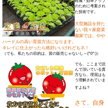
軽減・効率アップ
のために考案され
た技術です。
大型施設を持た
ない我々家庭菜
園家では、やや
ハードルの高い育苗方法になります。
キレイに仕上がったら格好いいけれどもネ！
（でも、私たちの目的は、苗の販売じゃないし～(^0^;)）
でも、ここまで読
んで頂いている貴
方なら、理屈はも
う理解されていま
すよね？
さて、自身