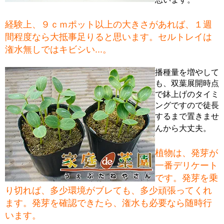
経験上、９ｃｍポット以上の大きさがあれば、１週
間程度なら大抵事足りると思います。セルトレイは
潅水無しではキビシい...。
播種量を増やして
も、双葉展開時点
で鉢上げのタイミ
ングですので徒長
するまで置きませ
んから大丈夫。
植物は、発芽が
一番デリケート
です。発芽を乗
り切れば、多少環境がブレても、多少頑張ってくれ
ます。発芽を確認できたら、潅水も必要なら随時行
います。