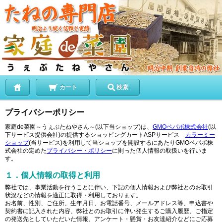
カート
検索
プライバシーポリシー
家庭de菜園～うぇぶたねやさん～(以下当ショップ)は、
GMOペパボ株式会社
(以
下サービス提供会社)の提供するショッピングカートASPサービス
カラーミー
ショップ
(当サービス)を利用して当ショップを開設するにあたりGMOペパボ株
式会社の定めた
プライバシー・ポリシー
に則った個人情報の取扱いを行いま
す。
１．個人情報の取得と利用
弊社では、事業活動を行うことに伴い、下記の個人情報および弊社とのお取引
状況などの情報を適正に取得・利用しております。
お名前、性別、ご住所、生年月日、お電話番号、メールアドレス等、申込書や
契約書に記入された内容、弊社とのお取引に伴い発生するご購入履歴、ご指定
の発送先としていただいた情報、アンケート・懸賞・お友達紹介などにご応募