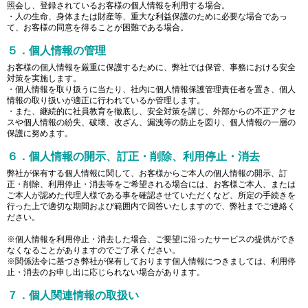
照会し、登録されているお客様の個人情報を利用する場合。
・人の生命、身体または財産等、重大な利益保護のために必要な場合であっ
て、お客様の同意を得ることが困難である場合。
５．個人情報の管理
お客様の個人情報を厳重に保護するために、弊社では保管、事務における安全
対策を実施します。
・個人情報を取り扱うに当たり、社内に個人情報保護管理責任者を置き、個人
情報の取り扱いが適正に行われているか管理します。
・また、継続的に社員教育を徹底し、安全対策を講じ、外部からの不正アクセ
スや個人情報の紛失、破壊、改ざん、漏洩等の防止を図り、個人情報の一層の
保護に努めます。
６．個人情報の開示、訂正・削除、利用停止・消去
弊社が保有する個人情報に関して、お客様からご本人の個人情報の開示、訂
正・削除、利用停止・消去等をご希望される場合には、お客様ご本人、または
ご本人が認めた代理人様である事を確認させていただくなど、所定の手続きを
行った上で適切な期間および範囲内で回答いたしますので、弊社までご連絡く
ださい。
※個人情報を利用停止・消去した場合、ご要望に沿ったサービスの提供ができ
なくなることがありますのでご了承ください。
※関係法令に基づき弊社が保有しております個人情報につきましては、利用停
止・消去のお申し出に応じられない場合があります。
７．個人関連情報の取扱い