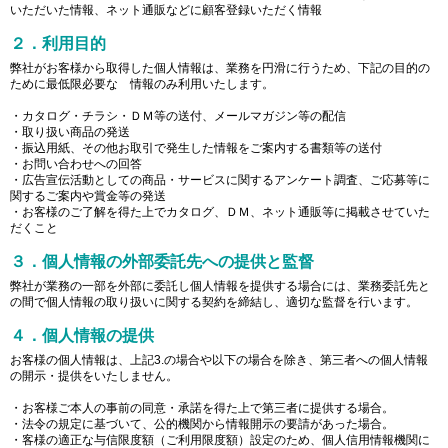
いただいた情報、ネット通販などに顧客登録いただく情報
２．利用目的
弊社がお客様から取得した個人情報は、業務を円滑に行うため、下記の目的の
ために最低限必要な 情報のみ利用いたします。
・カタログ・チラシ・ＤＭ等の送付、メールマガジン等の配信
・取り扱い商品の発送
・振込用紙、その他お取引で発生した情報をご案内する書類等の送付
・お問い合わせへの回答
・広告宣伝活動としての商品・サービスに関するアンケート調査、ご応募等に
関するご案内や賞金等の発送
・お客様のご了解を得た上でカタログ、ＤＭ、ネット通販等に掲載させていた
だくこと
３．個人情報の外部委託先への提供と監督
弊社が業務の一部を外部に委託し個人情報を提供する場合には、業務委託先と
の間で個人情報の取り扱いに関する契約を締結し、適切な監督を行います。
４．個人情報の提供
お客様の個人情報は、上記3.の場合や以下の場合を除き、第三者への個人情報
の開示・提供をいたしません。
・お客様ご本人の事前の同意・承諾を得た上で第三者に提供する場合。
・法令の規定に基づいて、公的機関から情報開示の要請があった場合。
・客様の適正な与信限度額（ご利用限度額）設定のため、個人信用情報機関に