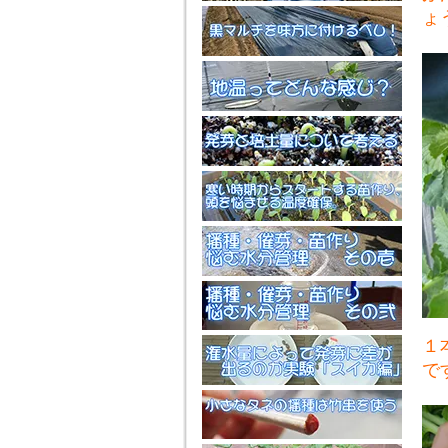
ょ
１
で