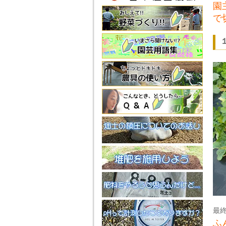
園
で
最
ふ