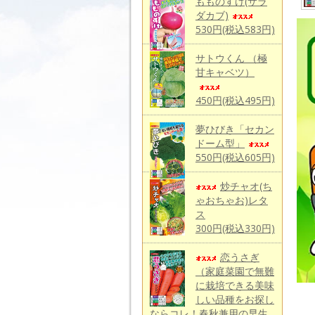
もものすけ(サラ
ダカブ)
530円(税込583円)
サトウくん （極
甘キャベツ）
450円(税込495円)
夢ひびき「セカン
ドーム型」
550円(税込605円)
炒チャオ(ち
ゃおちゃお)レタ
ス
300円(税込330円)
恋うさぎ
（家庭菜園で無難
に栽培できる美味
しい品種をお探し
ならコレ！春秋兼用の早生