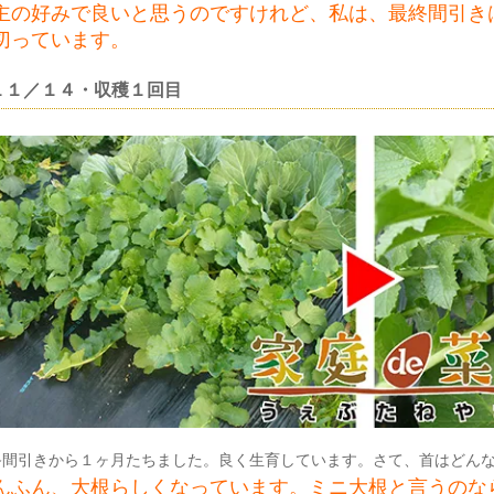
主の好みで良いと思うのですけれど、私は、最終間引き
切っています。
１１／１４・収穫１回目
終間引きから１ヶ月たちました。良く生育しています。さて、首はどん
んふん、大根らしくなっています。ミニ大根と言うのな