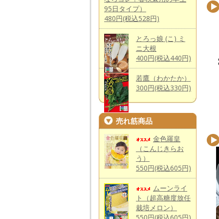
95日タイプ）
480円(税込528円)
とろっ娘 (こ) ミ
ニ大根
400円(税込440円)
若鷹（わかたか）
300円(税込330円)
売れ筋商品
金色羅皇
（こんじきらお
う）
550円(税込605円)
ムーンライ
ト（超高糖度放任
栽培メロン）
550円(税込605円)