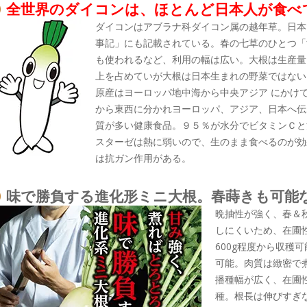
全世界のダイコンは、ほとんど日本人が食べ
ダイコンはアブラナ科ダイコン属の越年草。日本
事記」にも記載されている。春の七草のひとつ「
も使われるなど、利用の幅は広い。大根は生産量
上を占めていが大根は日本生まれの野菜ではない
原産はヨーロッパ地中海から中央アジア にかけ
から東西に分かれヨーロッパ、アジア、日本へ伝
質が多い健康食品。９５％が水分でビタミンＣと
スターゼは熱に弱いので、生のまま食べるのが効
は抗ガン作用がある。
味で勝負する進化形ミニ大根。春蒔きも可能
晩抽性が強く、春＆
しにくいため、在圃性
600g程度から収穫
可能。肉質は緻密で
播種幅が広く、在圃
種。根長は伸びすぎ