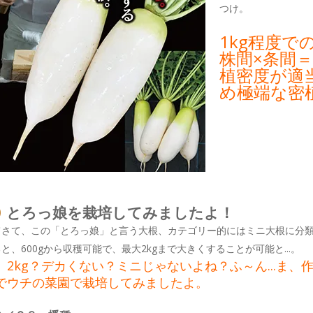
つけ。
1kg程度
株間×条間＝
植密度が適
め極端な密
とろっ娘を栽培してみましたよ！
てさて、この「とろっ娘」と言う大根、カテゴリー的にはミニ大根に分
と、600gから収穫可能で、最大2kgまで大きくすることが可能と...。
、2kg？デカくない？ミニじゃないよね？ふ～ん...ま
でウチの菜園で栽培してみましたよ。