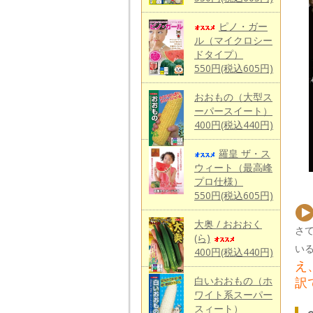
ピノ・ガー
ル（マイクロシー
ドタイプ）
550円(税込605円)
おおもの（大型ス
ーパースイート）
400円(税込440円)
羅皇 ザ・ス
ウィート（最高峰
プロ仕様）
550円(税込605円)
大奥 / おおおく
さ
(ら)
いる
400円(税込440円)
え
白いおおもの（ホ
訳
ワイト系スーパー
スィート）