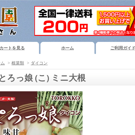
カートを見る
ホーム
ご利用ガイ
ーム
>
根菜類
>
ダイコン
とろっ娘 (こ) ミニ大根