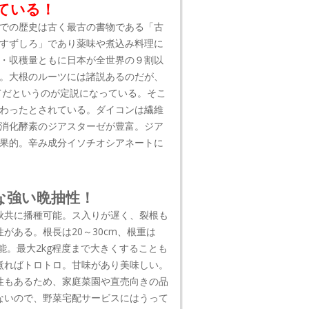
ている！
での歴史は古く最古の書物である「古
すずしろ」であり薬味や煮込み料理に
・収穫量ともに日本が全世界の９割以
。大根のルーツには諸説あるのだが、
てだというのが定説になっている。そこ
わったとされている。ダイコンは繊維
消化酵素のジアスターゼが豊富。ジア
果的。辛み成分イソチオシアネートに
な強い晩抽性！
秋共に播種可能。ス入りが遅く、裂根も
がある。根長は20～30cm、根重は
可能。最大2kg程度まで大きくすることも
煮ればトロトロ。甘味があり美味しい。
性もあるため、家庭菜園や直売向きの品
ないので、野菜宅配サービスにはうって