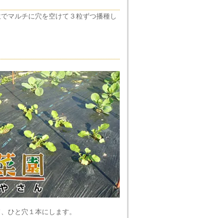
位でマルチに穴を空けて３粒ずつ播種し
て、ひと穴１本にします。