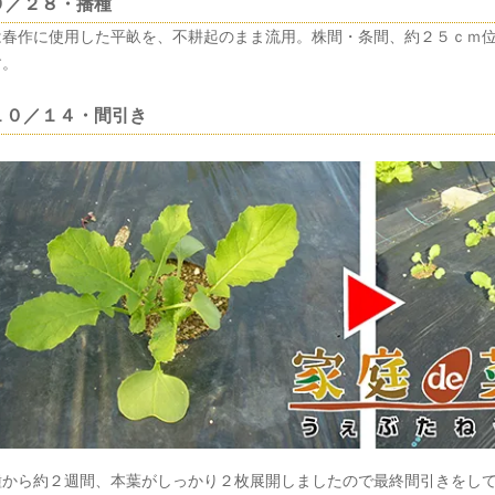
９／２８・播種
は春作に使用した平畝を、不耕起のまま流用。株間・条間、約２５ｃｍ
す。
１０／１４・間引き
種から約２週間、本葉がしっかり２枚展開しましたので最終間引きをし