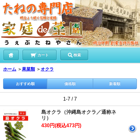
カート
検索
ホーム
＞
果菜類
＞
オクラ
おすすめ順
価格順
新着順
1-7 / 7
島オクラ（沖縄島オクラ／通称ネ
リ）
430円(税込473円)