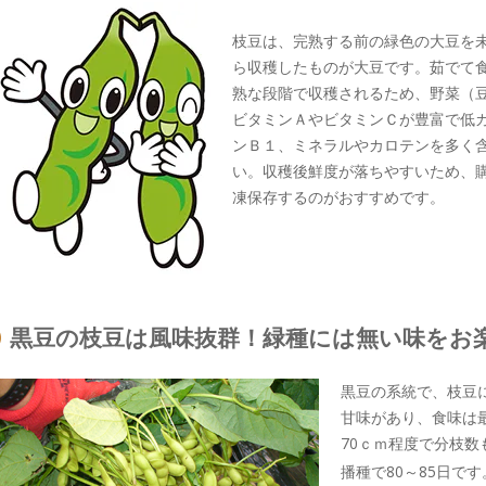
枝豆は、完熟する前の緑色の大豆を
ら収穫したものが大豆です。茹でて
熟な段階で収穫されるため、野菜（
ビタミンＡやビタミンＣが豊富で低
ンＢ１、ミネラルやカロテンを多く
い。収穫後鮮度が落ちやすいため、
凍保存するのがおすすめです。
黒豆の枝豆は風味抜群！緑種には無い味をお
黒豆の系統で、枝豆
甘味があり、食味は
70ｃｍ程度で分枝
播種で80～85日です