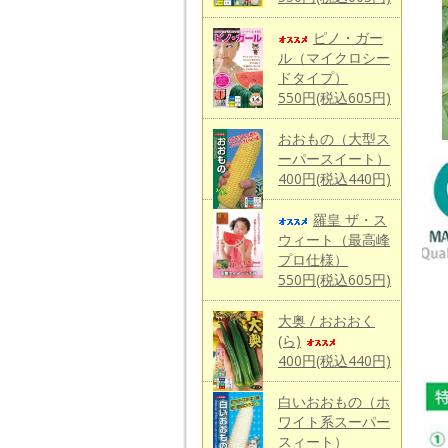
ピノ・ガー
ル（マイクロシー
ドタイプ）
550円(税込605円)
おおもの（大型ス
ーパースイート）
400円(税込440円)
羅皇 ザ・ス
ウィート（最高峰
プロ仕様）
550円(税込605円)
大奥 / おおおく
(ら)
400円(税込440円)
白いおおもの（ホ
ワイト系スーパー
スィート）