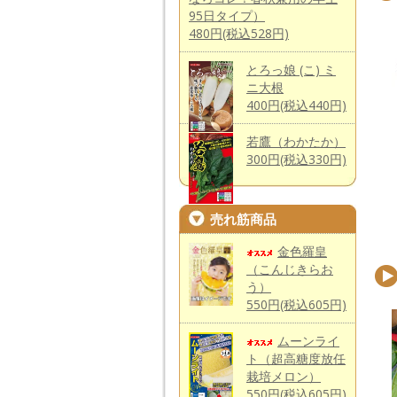
95日タイプ）
480円(税込528円)
とろっ娘 (こ) ミ
ニ大根
400円(税込440円)
若鷹（わかたか）
300円(税込330円)
売れ筋商品
金色羅皇
（こんじきらお
う）
550円(税込605円)
ムーンライ
ト（超高糖度放任
栽培メロン）
550円(税込605円)