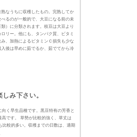
未熟なうちに収穫したもの。完熟してか
食べるのが一般的で、大豆になる前の未
豆類）に分類されます。枝豆は大豆より
カロリー。他にも、タンパク質、ビタミ
含み、加熱によるビタミンＣ損失も少な
購入後は早めに茹でるか、茹でてから冷
楽しみ下さい。
に向く早生品種です。黒豆特有の芳香と
最高です。 草勢が比較的強く、草丈は
数も比較的多い。収穫までの日数は、適期
。