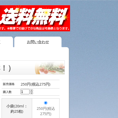
ド
お問い合わせ
群！）
250円(税込275円)
販売価格
購入数
小袋(20ml：
250円(税込
約25粒)
275円)