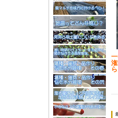
一
潅
ら