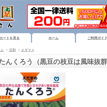
カートを見る
ホーム
ご利用ガイ
ーム
>
豆類
>
エダマメ
たんくろう（黒豆の枝豆は風味抜