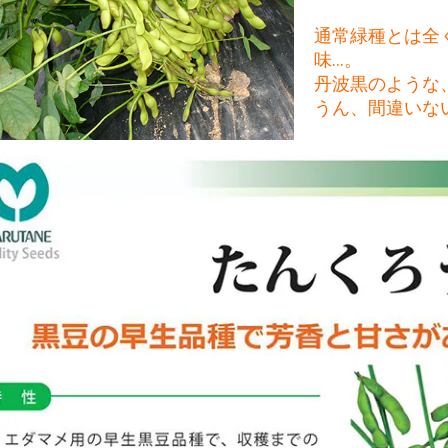
通常緑種とは全
味...。
丹波黒のような、
うん、間違いな