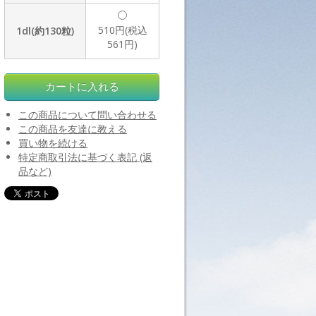
510円(税込
1dl(約130粒)
561円)
この商品について問い合わせる
この商品を友達に教える
買い物を続ける
特定商取引法に基づく表記 (返
品など)