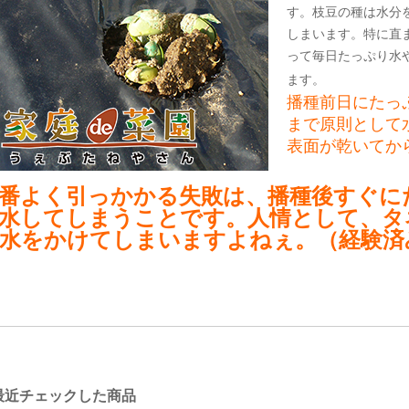
す。枝豆の種は水分
しまいます。特に直
って毎日たっぷり水
ます。
播種前日にたっ
まで原則として
表面が乾いてか
番よく引っかかる失敗は、播種後すぐに
水してしまうことです。人情として、タ
水をかけてしまいますよねぇ。（経験済
最近チェックした商品