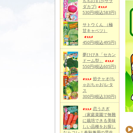
もものすけ(サラ
ダカブ)
530円(税込583円)
サトウくん （極
甘キャベツ）
450円(税込495円)
夢ひびき「セカン
ドーム型」
550円(税込605円)
炒チャオ(ち
ゃおちゃお)レタ
ス
300円(税込330円)
恋うさぎ
（家庭菜園で無難
に栽培できる美味
しい品種をお探し
ならコレ！春秋兼用の早生