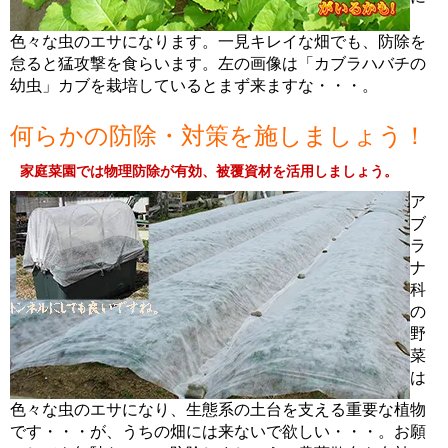
色々な虫のエサになります。一見キレイな畑でも、防除を
怠ると猛攻撃を食らいます。左の画像は「カブラハバチの
幼虫」カブを栽培しているとまず来ますな・・・。
何らかの防除・対策を施しましょう！
家庭菜園では物理防除が有効、被覆資材を活用しましょう。
ア
ブ
ラ
ナ
科
の
野
菜
は
色々な虫のエサになり、生態系の土台を支える重要な植物
です・・・が、うちの畑には来ないで欲しい・・・。お願