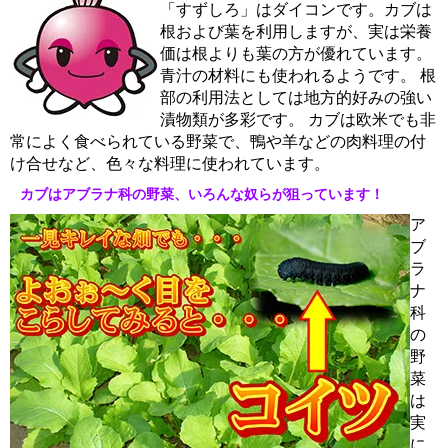
「すずしろ」はダイコンです。カブは
根および葉を利用しますが、実は栄養
価は根よりも葉の方が優れています。
青汁の材料にも使われるようです。 根
部の利用法としては地方的好みの強い
漬物類が多彩です。 カブは欧米でも非
常によく食べられている野菜で、鴨や羊などの肉料理の付
け合せなど、色々な料理に使われています。
カブはアブラナ科の野菜、いろんな奴らが狙っています！
ア
ブ
ラ
ナ
科
の
野
菜
は
実
に