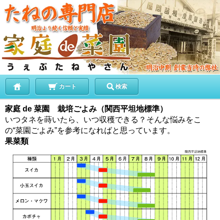
カート
検索
家庭 de 菜園 栽培ごよみ（関西平坦地標準）
いつタネを蒔いたら、いつ収穫できる？そんな悩みをこ
の“菜園ごよみ”を参考になればと思っています。
果菜類